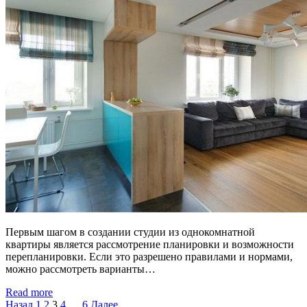
Первым шагом в создании студии из однокомнатной
квартиры является рассмотрение планировки и возможности
перепланировки. Если это разрешено правилами и нормами,
можно рассмотреть варианты…
Read more
Пагинация
Назад
1
2
3
4
…
6
Далее