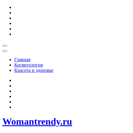
Skip
to
content
Главная
Косметология
Красота и здоровье
Womantrendy.ru