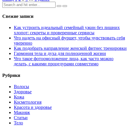
Search
записей
for:
Свежие записи
Как устроить идеальный семейный ужин без лишних
хлопот: секреты и проверенные сервисы
Что надеть на офисный фуршет, чтобы чувствовать себя
уверенно
Как подобрать направление женской фитнес тренировки
Гармония тела и духа для полноценной жизни
Что такое фотоомоложение лица, как часто можно
делать, с какими процедурами совместимо
Рубрики
Волосы
Здоровье
Кожа
Косметология
Красота и здоровье
Макияж
Статьи
Тело