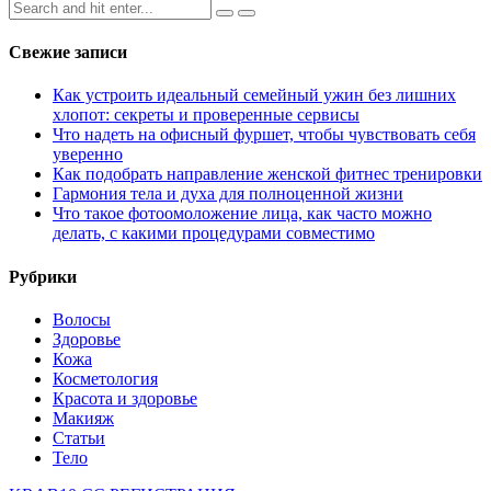
Search
записей
for:
Свежие записи
Как устроить идеальный семейный ужин без лишних
хлопот: секреты и проверенные сервисы
Что надеть на офисный фуршет, чтобы чувствовать себя
уверенно
Как подобрать направление женской фитнес тренировки
Гармония тела и духа для полноценной жизни
Что такое фотоомоложение лица, как часто можно
делать, с какими процедурами совместимо
Рубрики
Волосы
Здоровье
Кожа
Косметология
Красота и здоровье
Макияж
Статьи
Тело