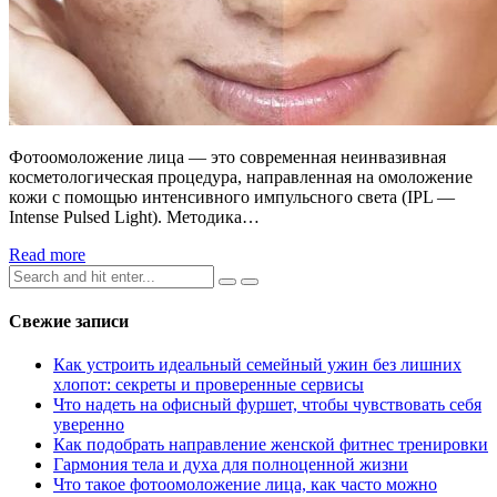
Фотоомоложение лица — это современная неинвазивная
косметологическая процедура, направленная на омоложение
кожи с помощью интенсивного импульсного света (IPL —
Intense Pulsed Light). Методика…
Read more
Search
for:
Свежие записи
Как устроить идеальный семейный ужин без лишних
хлопот: секреты и проверенные сервисы
Что надеть на офисный фуршет, чтобы чувствовать себя
уверенно
Как подобрать направление женской фитнес тренировки
Гармония тела и духа для полноценной жизни
Что такое фотоомоложение лица, как часто можно