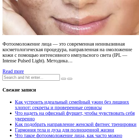
Фотоомоложение лица — это современная неинвазивная
косметологическая процедура, направленная на омоложение
кожи с помощью интенсивного импульсного света (IPL —
Intense Pulsed Light). Методика…
Read more
Search
for:
Свежие записи
Как устроить идеальный семейный ужин без лишних
хлопот: секреты и проверенные сервисы
Что надеть на офисный фуршет, чтобы чувствовать себя
уверенно
Как подобрать направление женской фитнес тренировки
Гармония тела и духа для полноценной жизни
Что такое фотоомоложение лица, как часто можно