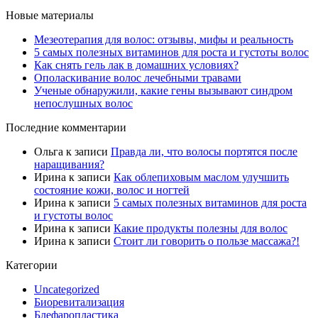
Новые материалы
Мезеотерапия для волос: отзывы, мифы и реальность
5 самых полезных витаминов для роста и густоты волос
Как снять гель лак в домашних условиях?
Ополаскивание волос лечебными травами
Ученые обнаружили, какие гены вызывают синдром
непослушных волос
Последние комментарии
Ольга
к записи
Правда ли, что волосы портятся после
наращивания?
Ирина
к записи
Как облепиховым маслом улучшить
состояние кожи, волос и ногтей
Ирина
к записи
5 самых полезных витаминов для роста
и густоты волос
Ирина
к записи
Какие продукты полезны для волос
Ирина
к записи
Стоит ли говорить о пользе массажа?!
Категории
Uncategorized
Биоревитализация
Блефаропластика