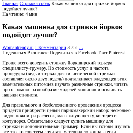
Главная
Стрижка собак
Какая машинка для стрижки йорков
подойдет лучше?
На чтение: 4 мин
Какая машинка для стрижки йорков
подойдет лучше?
Womantrendy.ru
1 Комментарий
3 751
...
Поделиться Вконтакте
Поделиться в Facebook
Твит
Pinterest
Проще всего доверить стрижку йоркширский терьера
специалисту-грумеру. Но стоимость услуг и частота
процедуры (ведь интервал для гигиенической стрижки
составляет около двух недель) подталкивает владельцев этих
замечательных питомцев изучать различные стрижки, читать
про огромное разнообразие моделей машинок и осваивать
навыки стилиста.
Для правильного и безболезненного проведения процесса
придется приобрести целый парикмахерский набор: несколько
видов ножниц и расчесок, массажную щетку, когтерез и
колтунорез. Обязательно следует купить машинку для
стрижки и дополнительный триммер. Если вы готовы изучать
все это, то советуем дочитать материал до конца, а если