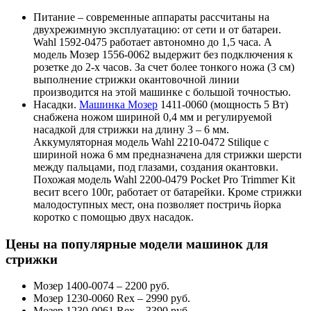
Питание – современные аппараты рассчитаны на
двухрежимную эксплуатацию: от сети и от батареи.
Wahl 1592-0475 работает автономно до 1,5 часа. А
модель Мозер 1556-0062 выдержит без подключения к
розетке до 2-х часов. За счет более тонкого ножа (3 см)
выполнение стрижки окантовочной линии
производится на этой машинке с большой точностью.
Насадки.
Машинка Мозер
1411-0060 (мощность 5 Вт)
снабжена ножом шириной 0,4 мм и регулируемой
насадкой для стрижки на длину 3 – 6 мм.
Аккумуляторная модель Wahl 2210-0472 Stilique с
шириной ножа 6 мм предназначена для стрижки шерсти
между пальцами, под глазами, создания окантовки.
Похожая модель Wahl 2200-0479 Pocket Pro Trimmer Kit
весит всего 100г, работает от батарейки. Кроме стрижки
малодоступных мест, она позволяет постричь йорка
коротко с помощью двух насадок.
Цены на популярные модели машинок для
стрижки
Мозер 1400-0074 – 2200 руб.
Мозер 1230-0060 Rex – 2990 руб.
Мозер 1230-0061 Rex – 3390 руб.