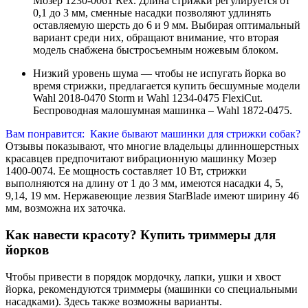
Мозер 1230-0061 Rex. Длина стрижки регулируется от
0,1 до 3 мм, сменные насадки позволяют удлинять
оставляемую шерсть до 6 и 9 мм. Выбирая оптимальный
вариант среди них, обращают внимание, что вторая
модель снабжена быстросъемным ножевым блоком.
Низкий уровень шума — чтобы не испугать йорка во
время стрижки, предлагается купить бесшумные модели
Wahl 2018-0470 Storm и Wahl 1234-0475 FlexiCut.
Беспроводная малошумная машинка – Wahl 1872-0475.
Вам понравится:
Какие бывают машинки для стрижки собак?
Отзывы показывают, что многие владельцы длинношерстных
красавцев предпочитают вибрационную машинку Мозер
1400-0074. Ее мощность составляет 10 Вт, стрижки
выполняются на длину от 1 до 3 мм, имеются насадки 4, 5,
9,14, 19 мм. Нержавеющие лезвия StarBlade имеют ширину 46
мм, возможна их заточка.
Как навести красоту? Купить триммеры для
йорков
Чтобы привести в порядок мордочку, лапки, ушки и хвост
йорка, рекомендуются триммеры (машинки со специальными
насадками). Здесь также возможны варианты.