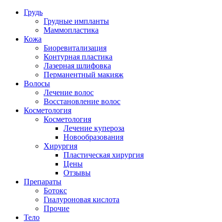
Грудь
Грудные импланты
Маммопластика
Кожа
Биоревитализация
Контурная пластика
Лазерная шлифовка
Перманентный макияж
Волосы
Лечение волос
Восстановление волос
Косметология
Косметология
Лечение купероза
Новообразования
Хирургия
Пластическая хирургия
Цены
Отзывы
Препараты
Ботокс
Гиалуроновая кислота
Прочие
Тело