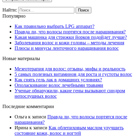
Найти:
Популярно
Как правильно выбрать LPG аппарат?
Правда ли, что волосы портятся после наращивания?
Какая машинка для стрижки йорков подойдет лучше?
Заболевания волос и кожи головы – методы лечения
Плюсы и минусы ленточного наращивания волос
Новые материалы
Мезеотерапия для волос: отзывы, мифы и реальность
5 самых полезных витаминов для роста и густоты волос
Как снять гель лак в домашних условиях?
Ополаскивание волос лечебными травами
Ученые обнаружили, какие гены вызывают синдром
непослушных волос
Последние комментарии
Ольга
к записи
Правда ли, что волосы портятся после
наращивания?
Ирина
к записи
Как облепиховым маслом улучшить
состояние кожи, волос и ногтей