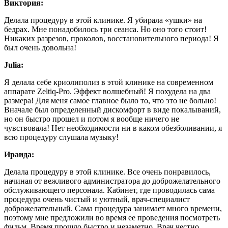
Виктория:
Делала процедуру в этой клинике. Я убирала «ушки» на
бедрах. Мне понадобилось три сеанса. Но оно того стоит!
Никаких разрезов, проколов, восстановительного периода! Я
был очень довольна!
Julia:
Я делала себе криолиполиз в этой клинике на современном
аппарате Zeltiq-Pro. Эффект волшебный! Я похудела на два
размера! Для меня самое главное было то, что это не больно!
Вначале был определенный дискомфорт в виде покалываний,
но он быстро прошел и потом я вообще ничего не
чувствовала! Нет необходимости ни в каком обезболивании, я
всю процедуру слушала музыку!
Ираида:
Делала процедуру в этой клинике. Все очень понравилось,
начиная от вежливого администратора до доброжелательного
обслуживающего персонала. Кабинет, где проводилась сама
процедура очень чистый и уютный, врач-специалист
доброжелательный. Сама процедура занимает много времени,
поэтому мне предложили во время ее проведения посмотреть
фильм. Время прошло быстро и незаметно. Врач честно