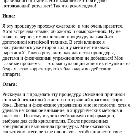
правильного питания. Но в комплексе это все дало
потрясающий результат! Так что рекомендую!
Инна:
Я эту процедуру прохожу ежегодно, и мне очень нравится.
Хотя встречала отзывы об ожогах и обморожениях. Ну не
знаю, наверное, им выполняли процедуру на какой-то
допотопной китайской технике. В этой клинике я
обслуживаюсь уже второй год и у меня нет никаких
нареканий! Такого результата как дают эти процедуры,
диетами и физическими упражнениями не добьешься! Мои
главные проблемы — это выступающий животик и «ушки» на
бедрах легко корректируются благодаря воздействию
аппарата.
Ольга:
Рискнула и я проделать эту процедуру. Основной причиной
стал мой некрасивый живот и потерявший красивые формы
бока. Диеты и физические упражнения мне не помогли, хотя я
уделяла им большое внимание, а хирургических методов я
опасаюсь. Поэтому изучив необходимую информацию,
выбрала для себя криолиполиз. После проведенных
консультаций выполнила процедуры. Мне оказалось
достаточно всего четыре процедуры, чтобы привести свое