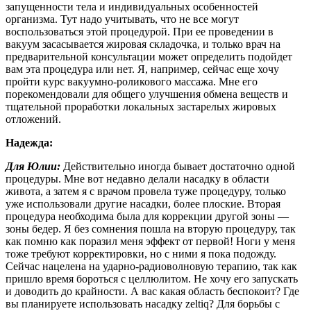
запущенности тела и индивидуальных особенностей
организма. Тут надо учитывать, что не все могут
воспользоваться этой процедурой. При ее проведении в
вакуум засасывается жировая складочка, и только врач на
предварительной консультации может определить подойдет
вам эта процедура или нет. Я, например, сейчас еще хочу
пройти курс вакуумно-роликового массажа. Мне его
порекомендовали для общего улучшения обмена веществ и
тщательной проработки локальных застарелых жировых
отложений.
Надежда:
Для Юлии:
Действительно иногда бывает достаточно одной
процедуры. Мне вот недавно делали насадку в области
живота, а затем я с врачом провела туже процедуру, только
уже использовали другие насадки, более плоские. Вторая
процедура необходима была для коррекции другой зоны —
зоны бедер. Я без сомнения пошла на вторую процедуру, так
как помню как поразил меня эффект от первой! Ноги у меня
тоже требуют корректировки, но с ними я пока подожду.
Сейчас нацелена на ударно-радиоволновую терапию, так как
пришло время бороться с целлюлитом. Не хочу его запускать
и доводить до крайности. А вас какая область беспокоит? Где
вы планируете использовать насадку zeltiq? Для борьбы с