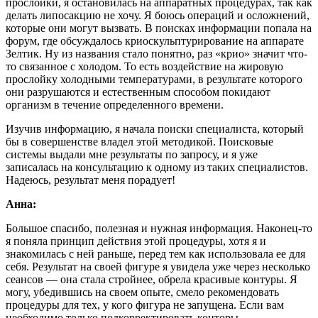
прослойки, я остановилась на аппаратных процедурах, так как
делать липосакцию не хочу. Я боюсь операций и осложнений,
которые они могут вызвать. В поисках информации попала на
форум, где обсуждалось криоскульптурирование на аппарате
Зелтик. Ну из названия стало понятно, раз «крио» значит что-
то связанное с холодом. То есть воздействие на жировую
прослойку холодными температурами, в результате которого
они разрушаются и естественным способом покидают
организм в течение определенного времени.
Изучив информацию, я начала поиски специалиста, который
бы в совершенстве владел этой методикой. Поисковые
системы выдали мне результаты по запросу, и я уже
записалась на консультацию к одному из таких специалистов.
Надеюсь, результат меня порадует!
Анна:
Большое спасибо, полезная и нужная информация. Наконец-то
я поняла принцип действия этой процедуры, хотя я и
знакомилась с ней раньше, перед тем как использовала ее для
себя. Результат на своей фигуре я увидела уже через несколько
сеансов — она стала стройнее, обрела красивые контуры. Я
могу, убедившись на своем опыте, смело рекомендовать
процедуры для тех, у кого фигура не запущена. Если вам
необходимо только подкорректировать конторы —