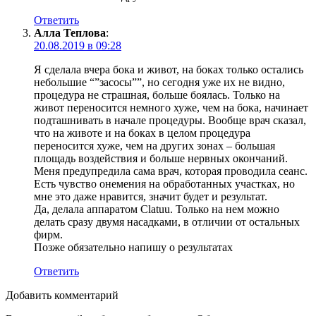
Ответить
Алла Теплова
:
20.08.2019 в 09:28
Я сделала вчера бока и живот, на боках только остались
небольшие “”засосы””, но сегодня уже их не видно,
процедура не страшная, больше боялась. Только на
живот переносится немного хуже, чем на бока, начинает
подташнивать в начале процедуры. Вообще врач сказал,
что на животе и на боках в целом процедура
переносится хуже, чем на других зонах – большая
площадь воздействия и больше нервных окончаний.
Меня предупредила сама врач, которая проводила сеанс.
Есть чувство онемения на обработанных участках, но
мне это даже нравится, значит будет и результат.
Да, делала аппаратом Clatuu. Только на нем можно
делать сразу двумя насадками, в отличии от остальных
фирм.
Позже обязательно напишу о результатах
Ответить
Добавить комментарий