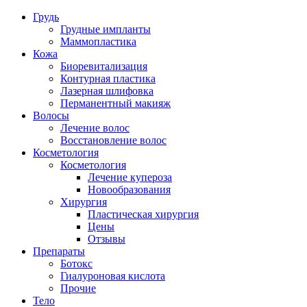
Грудь
Грудные импланты
Маммопластика
Кожа
Биоревитализация
Контурная пластика
Лазерная шлифовка
Перманентный макияж
Волосы
Лечение волос
Восстановление волос
Косметология
Косметология
Лечение купероза
Новообразования
Хирургия
Пластическая хирургия
Цены
Отзывы
Препараты
Ботокс
Гиалуроновая кислота
Прочие
Тело