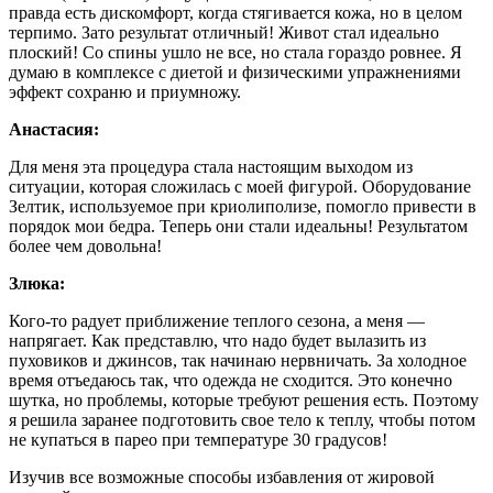
правда есть дискомфорт, когда стягивается кожа, но в целом
терпимо. Зато результат отличный! Живот стал идеально
плоский! Со спины ушло не все, но стала гораздо ровнее. Я
думаю в комплексе с диетой и физическими упражнениями
эффект сохраню и приумножу.
Анастасия:
Для меня эта процедура стала настоящим выходом из
ситуации, которая сложилась с моей фигурой. Оборудование
Зелтик, используемое при криолиполизе, помогло привести в
порядок мои бедра. Теперь они стали идеальны! Результатом
более чем довольна!
Злюка:
Кого-то радует приближение теплого сезона, а меня —
напрягает. Как представлю, что надо будет вылазить из
пуховиков и джинсов, так начинаю нервничать. За холодное
время отъедаюсь так, что одежда не сходится. Это конечно
шутка, но проблемы, которые требуют решения есть. Поэтому
я решила заранее подготовить свое тело к теплу, чтобы потом
не купаться в парео при температуре 30 градусов!
Изучив все возможные способы избавления от жировой