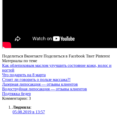
Поделиться Вконтакте
Поделиться в Facebook
Твит
Pinterest
Материалы по теме
Как облепиховым маслом улучшить состояние кожи, волос и
ногтей
Что подарить на 8 марта
Стоит ли говорить о пользе массажа?!
Лазерная липосакция — отзывы клиентов
Водоструйная липосакция — отзывы клиентов
Подтяжка бедер
Комментарии: 3
Людмила
:
05.08.2019 в 13:57