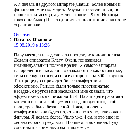
А я делала на другом аппарате(Clatuu). Более новый и
финансово мне подходил. Результат постепенный, но
прошло три месяца, а у меня в талии – 9 см. Никогда
такого не было) Начала двигаться, но питание сильно не
ограничиваю.
Ответить
Наталья Иванова
:
15.08.2019 в 13:26
Пару месяцев назад сделала процедуру криолиполиза.
Делали аппаратом Клату. Очень понравился
индивидуальный подход врачей. У самого аппарата
навороченные насадки – охлаждают не как остальные,
типа сверху и снизу, а со всех сторон – на 360 градусов.
Так процедура проходит более комфортно и
эффективно. Раньше были только пластинчатые
насадки, с круговыми насадками мне сказали, что
эффективность выше аж на 18%. На аппарате работают
конечно врачи и в общем все создано для того, чтобы
процедура была безопасной . Насадки очень
комфортные, как будто подстраиваются под твою часть
фигуры. Я делала бедра. Ушло уже 4 см, и это еще не
окончательный результат! В общем, я довольна. Буду
советовать своим друзьям и знакомым.