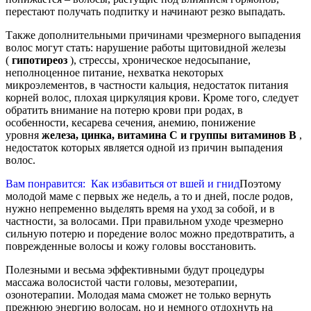
перестают получать подпитку и начинают резко выпадать.
Также дополнительными причинами чрезмерного выпадения
волос могут стать: нарушение работы щитовидной железы
(
гипотиреоз
), стрессы, хроническое недосыпание,
неполноценное питание, нехватка некоторых
микроэлементов, в частности кальция, недостаток питания
корней волос, плохая циркуляция крови. Кроме того, следует
обратить внимание на потерю крови при родах, в
особенности, кесарева сечения, анемию, понижение
уровня
железа, цинка, витамина С и группы витаминов В
,
недостаток которых является одной из причин выпадения
волос.
Вам понравится:
Как избавиться от вшей и гнид
Поэтому
молодой маме с первых же недель, а то и дней, после родов,
нужно непременно выделять время на уход за собой, и в
частности, за волосами. При правильном уходе чрезмерно
сильную потерю и поредение волос можно предотвратить, а
поврежденные волосы и кожу головы восстановить.
Полезными и весьма эффективными будут процедуры
массажа волосистой части головы, мезотерапии,
озонотерапии. Молодая мама сможет не только вернуть
прежнюю энергию волосам, но и немного отдохнуть на