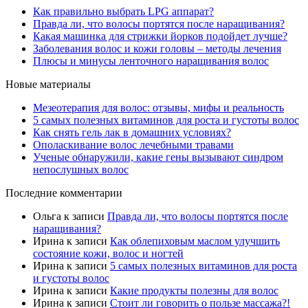
Как правильно выбрать LPG аппарат?
Правда ли, что волосы портятся после наращивания?
Какая машинка для стрижки йорков подойдет лучше?
Заболевания волос и кожи головы – методы лечения
Плюсы и минусы ленточного наращивания волос
Новые материалы
Мезеотерапия для волос: отзывы, мифы и реальность
5 самых полезных витаминов для роста и густоты волос
Как снять гель лак в домашних условиях?
Ополаскивание волос лечебными травами
Ученые обнаружили, какие гены вызывают синдром
непослушных волос
Последние комментарии
Ольга
к записи
Правда ли, что волосы портятся после
наращивания?
Ирина
к записи
Как облепиховым маслом улучшить
состояние кожи, волос и ногтей
Ирина
к записи
5 самых полезных витаминов для роста
и густоты волос
Ирина
к записи
Какие продукты полезны для волос
Ирина
к записи
Стоит ли говорить о пользе массажа?!