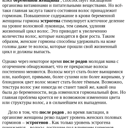
кожи
беременной женщины
, способствует насыщение
организма витаминами и питательными веществами. Но всё-
таки главная заслуга такого состояния волос принадлежит
гормонам. Повышенное содержание в крови беременной
женщины гормона
эстрогена
стимулирует клеточное деление
на уровне волосяной луковицы, тем самым, удлиняя
жизненный цикл волос. Это приводит к увеличению
количества волос, которые находятся в фазе роста. Таким
образом, женские гормоны способны удерживать на коже
головы даже те волосы, которые прошли свой жизненный
цикл и должны выпасть.
Однако через некоторое время
после родов
молодая мама с
огорчением обнаруживает, что ее прекрасные волосы
постепенно меняются. Волосы могут стать более вьющимися
или, наоборот, прямыми, более сухими или более жирными, у
блондинок цвет волос может стать более тёмным. Возможно,
текстура волос уже никогда не станет такой же, какой она
была до беременности, ведь изменился гормональный фон. Но
главная проблема кроется не в возможном изменении цвета
или структуры волос, а в сильнейшем их выпадении.
Дело в том, что
после родов
, во время лактации, в
организме женщины резко падает уровень женских половых
гормонов –
эстрогенов
. Как только уровень эстрогена
понижается – волосы, растущие под влиянием гормонов,