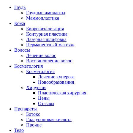
Грудь
Грудные импланты
Маммопластика
Кожа
Биоревитализация
Контурная пластика
Лазерная шлифовка
Перманентный макияж
Волосы
Лечение волос
Восстановление волос
Косметология
Косметология
Лечение купероза
Новообразования
Хирургия
Пластическая хирургия
Цены
Отзывы
Препараты
Ботокс
Гиалуроновая кислота
Прочие
Тело